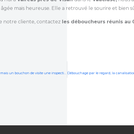
 âgée mais heureuse. Elle a retrouvé le sourire et bien s
notre cliente, contactez
les déboucheurs réunis au 
Débouchage WC car la canalisation est saturée de matières mais un bouchon de visite une inspection caméra et le tour est joué à Marignane près de Vitrolles