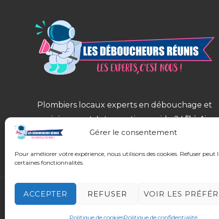
Plombiers locaux experts en débouchage et
assainissement. Intervention rapide 24/7 à Aix-
Gérer le consentement
en-Provence, Salon-de-Provence, Nîmes,
Avignon et alentours.
Pour améliorer votre expérience, nous utilisons des cookies. Refuser peut 
certaines fonctionnalités.
ACCEPTER
REFUSER
VOIR LES PRÉFÉ
Copyright © 2026 Les Déboucheurs Réunis |
Site par
Politique de cookies
Politique de confidentialité