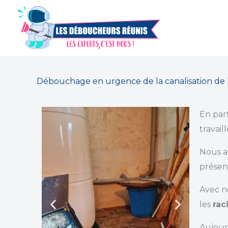
Aller
au
contenu
Débouchage en urgence de la canalisation de l'
En par
travail
Nous a
présen
Avec n
les
rac
Aujour