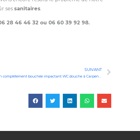
ûr ses
sanitaires
.
06 28 46 46 32 ou 06 60 39 92 98.
Next
SUIVANT
Débouchage par le regard, la canalisation complètement bouchée impactant WC douche à Carpentras à côté de Pernes-les-Fontaines et Monteux