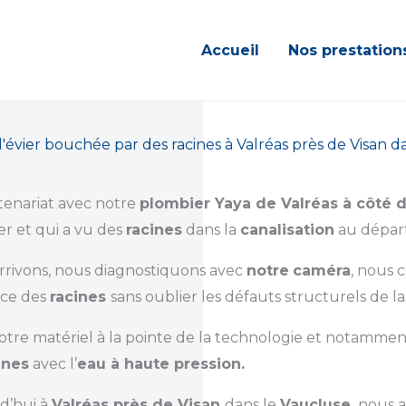
Accueil
Nos prestation
évier bouchée par des racines à Valréas près de Visan d
tenariat avec notre
plombier Yaya de Valréas à côté 
ler et qui a vu des
racines
dans la
canalisation
au départ
rrivons, nous diagnostiquons avec
notre
caméra
, nous 
ce des
racines
sans oublier les défauts structurels de l
otre matériel à la pointe de la technologie et notammen
ines
avec l’
eau à haute pression.
d’hui à
Valréas près de Visan
dans le
Vaucluse,
nous a