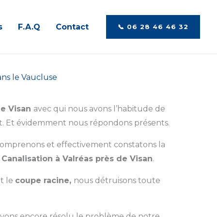
s
F.A.Q
Contact
📞​ 06 28 46 46 32‬
ans le Vaucluse
de Visan
avec qui nous avons l’habitude de
. Et évidemment nous répondons présents.
comprenons et effectivement constatons la
a
Canalisation à Valréas près de Visan
.
t le
coupe racine,
nous détruisons toute
vons encore résolu le problème de notre