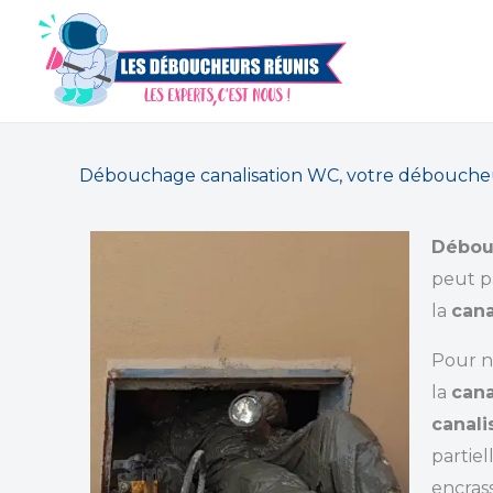
Aller
au
contenu
Débouchage canalisation WC, votre déboucheur 
Débou
peut pa
la
cana
Pour 
la
cana
canali
partie
encras