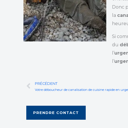
Donc 
la
cana
heure
Si com
du
dé
l’
urge
l’
urge
Prev
PRÉCÉDENT
PRENDRE CONTACT