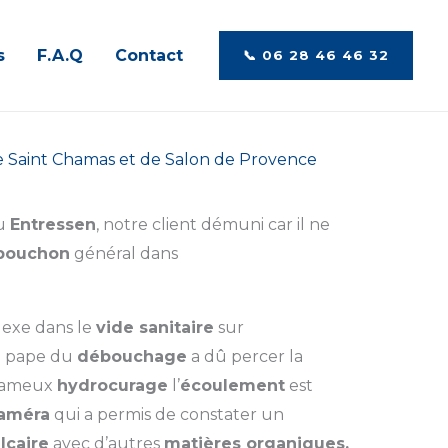
s
F.A.Q
Contact
📞​ 06 28 46 46 32‬
de Saint Chamas et de Salon de Provence
u
Entressen
, notre client démuni car il ne
bouchon
général dans
exe dans le
vide sanitaire
sur
e pape du
débouchage
a dû percer la
e fameux
hydrocurage
l’
écoulement
est
améra
qui a permis de constater un
lcaire
avec d’autres
matières organiques.