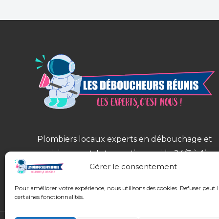
Plombiers locaux experts en débouchage et
assainissement. Intervention rapide 24/7 à Aix-
Gérer le consentement
en-Provence, Salon-de-Provence, Nîmes,
Avignon et alentours.
Pour améliorer votre expérience, nous utilisons des cookies. Refuser peut 
certaines fonctionnalités.