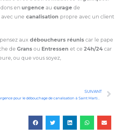
édons en
urgence
au
curage
de
t
avec une
canalisation
propre
avec un client
, pensez aux
déboucheurs réunis
car le pape
che de
Grans
ou
Entressen
et ce
24h/24
car
heure, ou que vous soyez,
Next
SUIVANT
Vite un déboucheur ou un plombier en urgence pour le débouchage de canalisation à Saint Martin de Crau entre Miramas et Arles