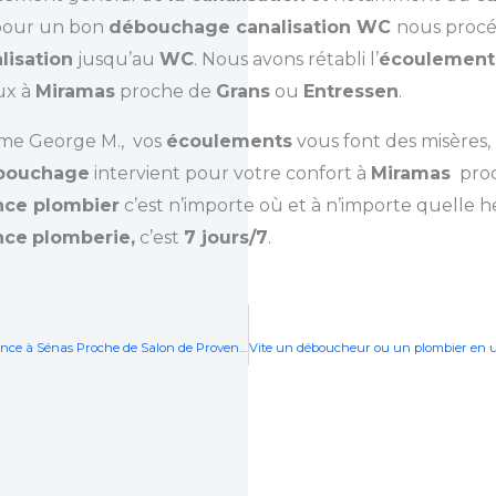
pour un bon
débouchage canalisation WC
nous proc
lisation
jusqu’au
WC
. Nous avons rétabli l’
écoulemen
ux à
Miramas
proche de
Grans
ou
Entressen
.
me George M., vos
écoulements
vous font des misères
bouchage
intervient pour votre confort à
Miramas
pro
nce plombier
c’est n’importe où et à n’importe quelle 
nce
plomberie,
c’est
7 jours/7
.
Votre déboucheur de canalisation de cuisine rapide en urgence à Sénas Proche de Salon de Provence ou Pont royal