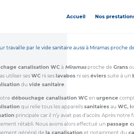
Accueil
Nos prestation
travaille par le vide sanitaire aussi à Miramas proche 
chage canalisation WC
à
Miramas
proche de
Grans
o
s utiliser ses
WC
ni ses
lavabos
ni ses
éviers
suite à un
lisation
du
vide sanitaire
.
notre
débouchage canalisation WC
en
urgence
compl
lisation
qui relie tous les appareils
sanitaires
au
WC, l
sation
principale car il n’y avait pas d’accès. Après notr
llement rétabli. Nous avons alors effectué un
passage c
sement général de
la canalisation
et notamment du
ca