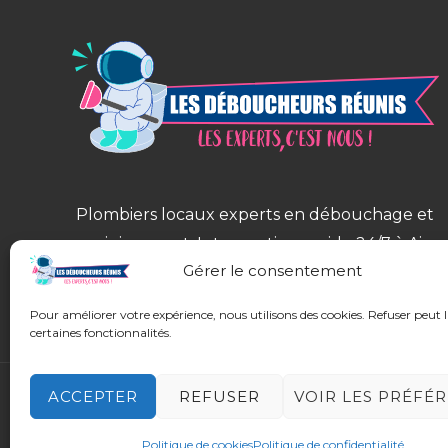
Plombiers locaux experts en débouchage et
assainissement. Intervention rapide 24/7 à Aix-
Gérer le consentement
en-Provence, Salon-de-Provence, Nîmes,
Avignon et alentours.
Pour améliorer votre expérience, nous utilisons des cookies. Refuser peut 
certaines fonctionnalités.
ACCEPTER
REFUSER
VOIR LES PRÉFÉ
Copyright © 2026 Les Déboucheurs Réunis |
Site par
Politique de cookies
Politique de confidentialité