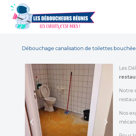
Aller
au
contenu
Débouchage canalisation de toilettes bouchées
Les Dé
restau
Notre 
restau
Nos ex
mécan
Pour t