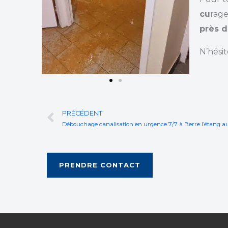
cu
rage
près d
N’hési
Prev
PRÉCÉDENT
Débouchage canalisation en urgence 7/7 à Berre l’étang a
PRENDRE CONTACT