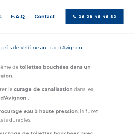
s
F.A.Q
Contact
📞​ 06 28 46 46 32‬
on près de Vedène autour d'Avignon
blème de
toilettes bouchées dans un
égion
.
rer le
curage de canalisation
dans les
 d’Avignon .
rocurage eau à haute pression
, le furet
ats durables.
ouchage de toilettes bouchées avec