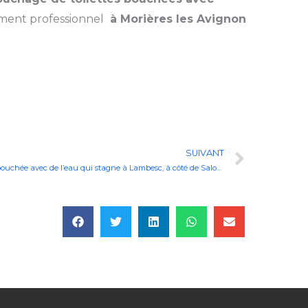
ement professionnel
à Morières les Avignon
Next
SUIVANT
Débouchage Canalisation de la douche bouchée avec de l’eau qui stagne à Lambesc, à côté de Salon-de-Provence