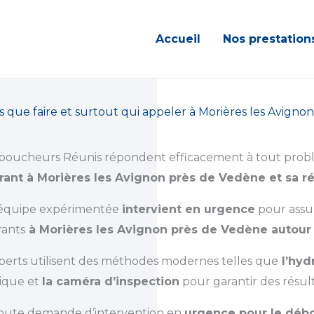
Accueil
Nos prestation
 que faire et surtout qui appeler à Morières les Avign
boucheurs Réunis répondent efficacement à tout pro
rant à Morières les Avignon près de Vedène et sa r
équipe expérimentée
intervient en urgence
pour assu
rants
à Morières les Avignon près de Vedène autour
perts utilisent des méthodes modernes telles que
l’hyd
ique et
la caméra d’inspection
pour garantir des résult
oute demande d’intervention en
urgence pour le déb