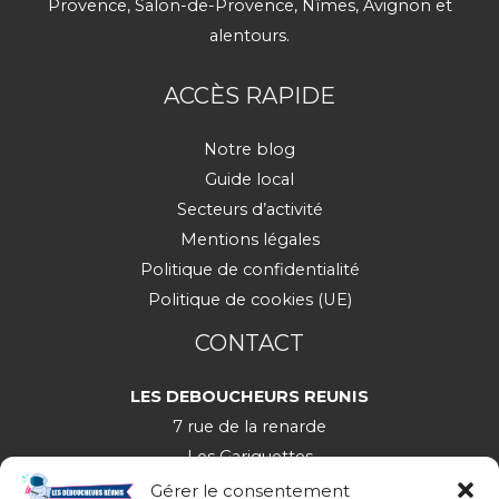
Provence, Salon-de-Provence, Nîmes, Avignon et
alentours.
ACCÈS RAPIDE
Notre blog
Guide local
Secteurs d’activité
Mentions légales
Politique de confidentialité
Politique de cookies (UE)
CONTACT
LES DEBOUCHEURS REUNIS
7 rue de la renarde
Les Gariguettes
30650 Rochefort-du-Gard
Gérer le consentement