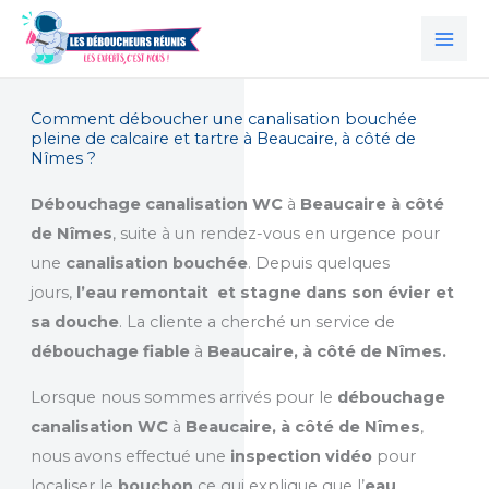
Aller
au
contenu
Comment déboucher une canalisation bouchée
pleine de calcaire et tartre à Beaucaire, à côté de
Nîmes ?
Débouchage canalisation WC
à
Beaucaire à côté
de Nîmes
, suite à un rendez-vous en urgence pour
une
canalisation bouchée
. Depuis quelques
jours,
l’eau remontait et stagne dans son évier et
sa douche
. La cliente a cherché un service de
débouchage fiable
à
Beaucaire, à côté de Nîmes.
Lorsque nous sommes arrivés pour le
débouchage
canalisation WC
à
Beaucaire, à côté de Nîmes
,
nous avons effectué une
inspection vidéo
pour
localiser le
bouchon
ce qui explique que l’
eau