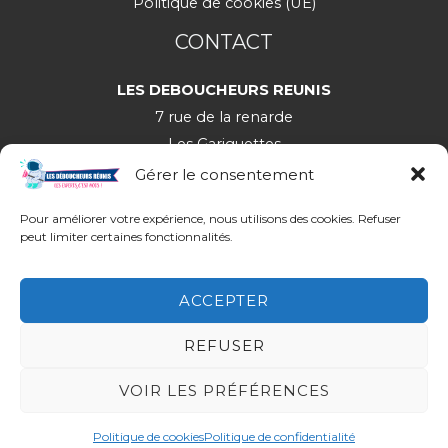
Politique de cookies (UE)
CONTACT
LES DEBOUCHEURS REUNIS
7 rue de la renarde
Les Gariguettes
30650 Rochefort-du-Gard
Gérer le consentement
Pour améliorer votre expérience, nous utilisons des cookies. Refuser
peut limiter certaines fonctionnalités.
06 28 46 46 32
ACCEPTER
Copyright © 2026 Les Déboucheurs Réunis |
Site par Virgile
REFUSER
CATHERINE
VOIR LES PRÉFÉRENCES
Facebook
Avis Google
Politique de cookies
Politique de confidentialité