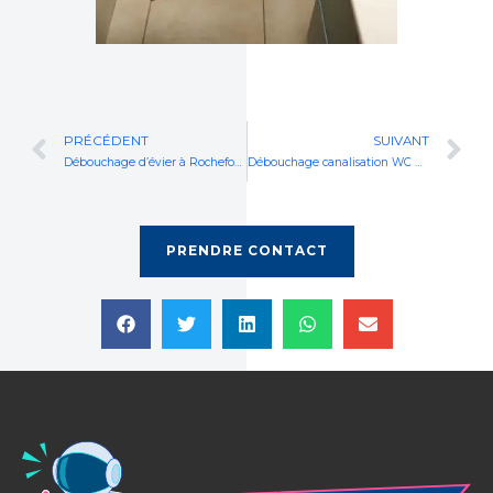
Prev
N
PRÉCÉDENT
SUIVANT
Débouchage d’évier à Rochefort-du-Gard
Débouchage canalisation WC Uzès
PRENDRE CONTACT