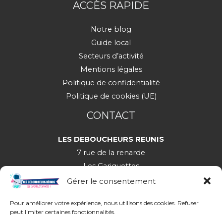
ACCÈS RAPIDE
Notre blog
Guide local
Secteurs d’activité
Mentions légales
Politique de confidentialité
Politique de cookies (UE)
CONTACT
LES DEBOUCHEURS REUNIS
7 rue de la renarde
Les Gariguettes
30650 Rochefort-du-Gard
Gérer le consentement
Pour améliorer votre expérience, nous utilisons des cookies. Refuser
peut limiter certaines fonctionnalités.
06 28 46 46 32